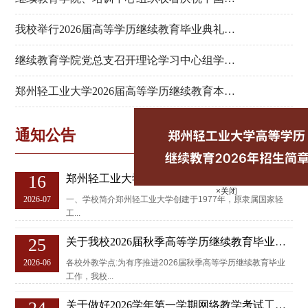
产党成立 105 周年大会
我校举行2026届高等学历继续教育毕业典礼暨
学位授予仪式
继续教育学院党总支召开理论学习中心组学习
会
郑州轻工业大学2026届高等学历继续教育本科
毕业生毕业论文答辩工作顺利完成
通知公告
更多
16
郑州轻工业大学高等学历继续教育2026年招生
简章
×关闭
2026-07
一、学校简介郑州轻工业大学创建于1977年，原隶属国家轻
工...
25
关于我校2026届秋季高等学历继续教育毕业证
书、学位证书发放工作的通...
2026-06
各校外教学点:为有序推进2026届秋季高等学历继续教育毕业
工作，我校...
关于做好2026学年第一学期网络教学考试工作